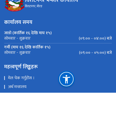
विराटनगर भन्सार कार्यालय
विराटनगर, मॊरङ
कार्यालय समय
जाडो (कार्तिक १६ देखि माघ १५)
(०९:०० - ०४:००) बजे
सोमवार - शुक्रवार
गर्मी (माघ १६ देखि कार्तिक १५)
(०९:०० - ०५:००) बजे
सोमवार - शुक्रवार
महत्त्वपूर्ण लिङ्कहरू
मेल चेक गर्नुहॊस ।
अर्थ मन्त्रालय
भन्सार विभाग
ईहाजिरी
राष्ट्रिय प्राकृतिक स्रोत तथा वित्त आयोग