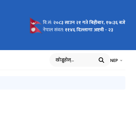
वि.सं:
२०८३ साउन २१ गते बिहीबार, १७:३६ बजे
को सूचना
ने सूचना
७ दिने
२/०१//३१)
नेपाल संवत:
११४६ दिल्लागा अष्टमी - २३
भाषा चयन गर्नुह
भाषा प
NEP
खोज्नुहोस्